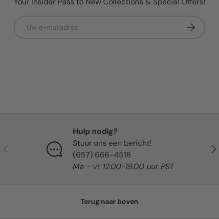
Your Insider Pass to New Collections & Special Offers!
E-mailadres
Abonneer
Hulp nodig?
Stuur ons een bericht!
Vorige
Vol
(657) 666-4518
Ma - vr 12.00-19.00 uur PST
Terug naar boven