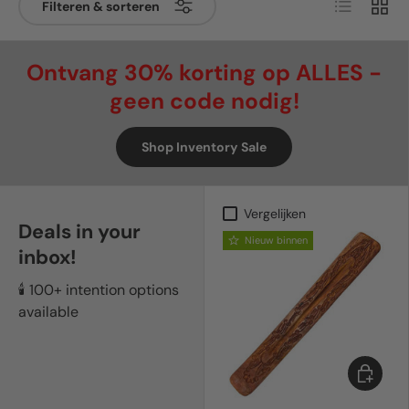
Lijst
Raste
Filteren & sorteren
Ontvang 30% korting op ALLES -
geen code nodig!
Shop Inventory Sale
Vergelijken
Deals in your
Nieuw binnen
inbox!
🕯️ 100+ intention options
available
Toevoeg