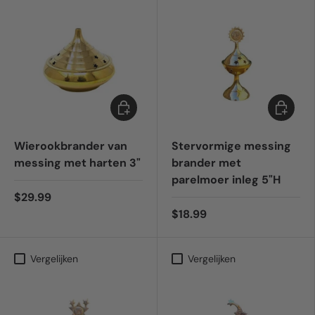
Toevoegen aan winkelwagen
Toevoeg
Wierookbrander van
Stervormige messing
messing met harten 3"
brander met
parelmoer inleg 5"H
$29.99
$18.99
Vergelijken
Vergelijken