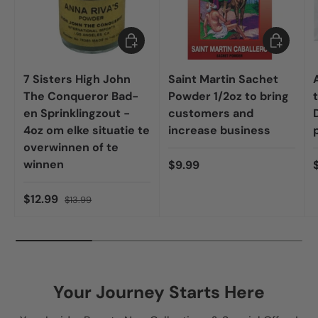
Toevoegen aan winkelwagen
Toevoegen
7 Sisters High John
Saint Martin Sachet
The Conqueror Bad-
Powder 1/2oz to bring
en Sprinklingzout -
customers and
4oz om elke situatie te
increase business
overwinnen of te
winnen
$9.99
$12.99
$13.99
Your Journey Starts Here