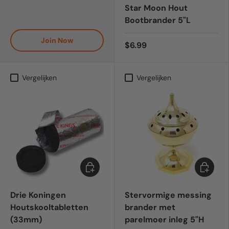
Star Moon Hout
Bootbrander 5"L
Join Now
$6.99
Vergelijken
Vergelijken
Toevoegen aan winkelwagen
Toevoeg
Drie Koningen
Stervormige messing
Houtskooltabletten
brander met
(33mm)
parelmoer inleg 5"H