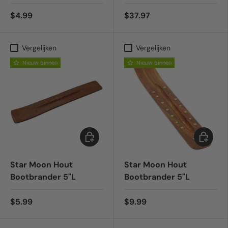
$4.99
$37.97
Vergelijken
Vergelijken
Nieuw binnen
Nieuw binnen
Toevoegen aan winkelwagen
Toevoeg
Star Moon Hout
Star Moon Hout
Bootbrander 5"L
Bootbrander 5"L
$5.99
$9.99