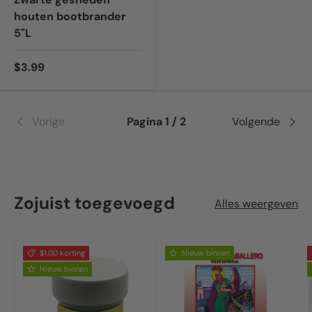
houten bootbrander
5"L
$3.99
Vorige
Pagina 1 / 2
Volgende
Zojuist toegevoegd
Alles weergeven
$1.00 korting
Nieuw binnen
Nieuw binnen