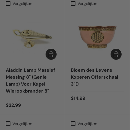
Vergelijken
Vergelijken
Toevoegen aan winkelwagen
Toevoeg
Aladdin Lamp Massief
Bloem des Levens
Messing 8" (Genie
Koperen Offerschaal
Lamp) Voor Kegel
3"D
Wierookbrander 8"
$14.99
$22.99
Vergelijken
Vergelijken