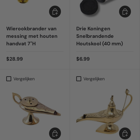
Toevoegen aan winkelwagen
Toevoeg
Wierookbrander van
Drie Koningen
messing met houten
Snelbrandende
handvat 7"H
Houtskool (40 mm)
$28.99
$6.99
Vergelijken
Vergelijken
Toevoegen aan winkelwagen
Toevoeg