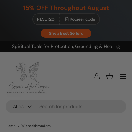
15% OFF Throughout August
Ga naar inhoud
RESET20
Kopieer code
Shop Best Sellers
Build your ritual. Save on bundles.
Menu
Inloggen
Mandje
Zoeken
Productsoort
Alles
Home
Wierookbranders